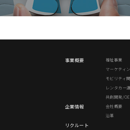
事業概要
福祉事業
マーケティ
モビリティ
レンタカー
共創開発/OE
企業情報
会社概要
沿革
リクルート